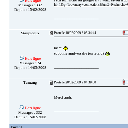
Petit recherche sur google si tu veux savoir à qu
Hors ligne
hl=fr&q=Too+many+connections&btnG=Recherche
Messages : 332
Depuis : 15/02/2008
__________________________
Stoupidoux
Posté le 18/02/2009 à 06:34:44
merci
et bonne anniversaire (en retard)
Hors ligne
Messages : 24
__________________________
Depuis : 14/05/2008
Tantang
Posté le 20/02/2009 à 04:39:00
Merci :mdr:
Hors ligne
__________________________
Messages : 332
Depuis : 15/02/2008
Page : 1