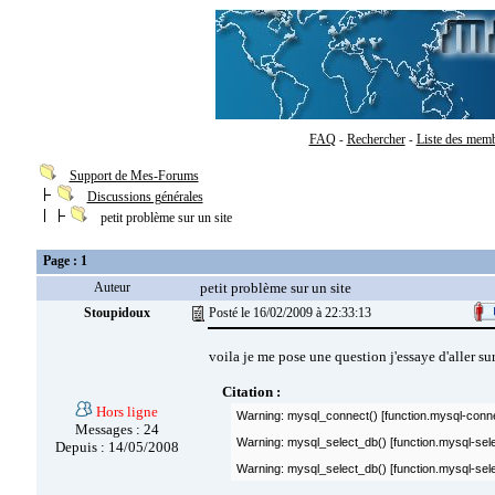
FAQ
Rechercher
Liste des mem
-
-
Support de Mes-Forums
Discussions générales
petit problème sur un site
Page : 1
Auteur
petit problème sur un site
Stoupidoux
Posté le 16/02/2009 à 22:33:13
voila je me pose une question j'essaye d'aller s
Citation :
Hors ligne
Warning: mysql_connect() [function.mysql-conne
Messages : 24
Warning: mysql_select_db() [function.mysql-sel
Depuis : 14/05/2008
Warning: mysql_select_db() [function.mysql-selec