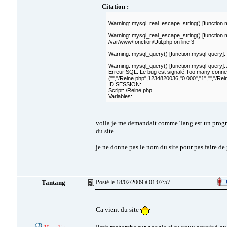
Citation :
Warning: mysql_real_escape_string() [function.m
Warning: mysql_real_escape_string() [function.my
/var/www/fonction/Util.php on line 3
Warning: mysql_query() [function.mysql-query]: 
Warning: mysql_query() [function.mysql-query]: A 
Erreur SQL. Le bug est signalé.Too many conn
("","/Reine.php",1234820036,"0.000","1","","/Rei
ID SESSION:
Script: /Reine.php
Variables:
voila je me demandait comme Tang est un program
du site
je ne donne pas le nom du site pour pas faire de
__________________________
Tantang
Posté le 18/02/2009 à 01:07:57
Ca vient du site