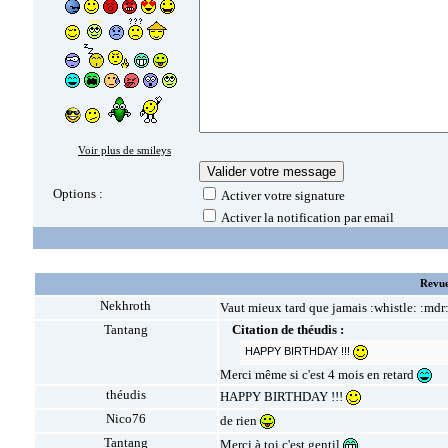
Voir plus de smileys
Options :
Activer votre signature
Activer la notification par email
Revue
Nekhroth
Vaut mieux tard que jamais :whistle: :mdr
Tantang
Citation de théudis :
HAPPY BIRTHDAY !!!
Merci même si c'est 4 mois en retard
théudis
HAPPY BIRTHDAY !!!
Nico76
de rien
Tantang
Merci à toi c'est gentil